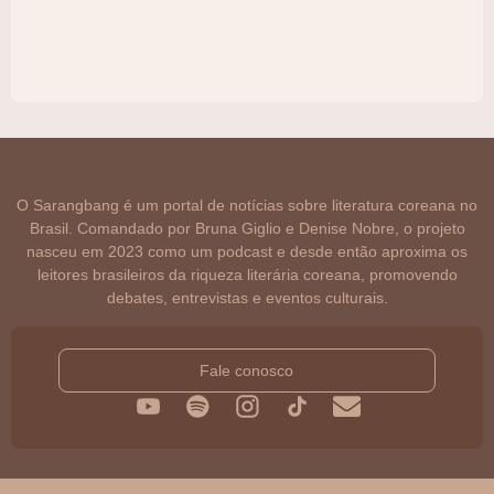
O Sarangbang é um portal de notícias sobre literatura coreana no
Brasil. Comandado por Bruna Giglio e Denise Nobre, o projeto
nasceu em 2023 como um podcast e desde então aproxima os
leitores brasileiros da riqueza literária coreana, promovendo
debates, entrevistas e eventos culturais.
Fale conosco