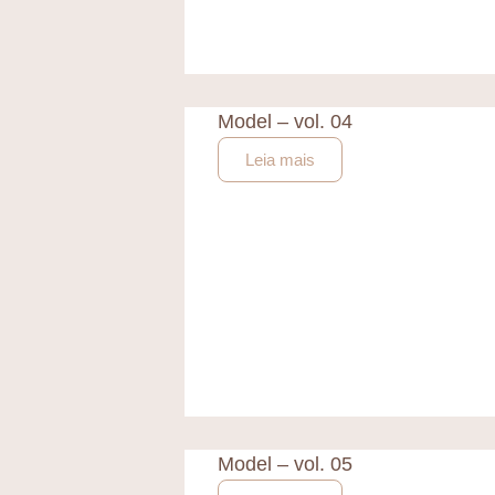
Model – vol. 04
Leia mais
Model – vol. 05