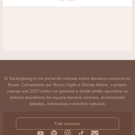
O Sarangbang é um portal de notícias sobre literatura coreana no
Brasil. Comandado por Bruna Giglio e Denise Nobre, o projeto
nasceu em 2023 como um podcast e desde então aproxima os
leitores brasileiros da riqueza literária coreana, promovendo
debates, entrevistas e eventos culturais.
Fale conosco