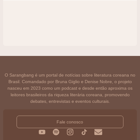
O Sarangbang é um portal de notícias sobre literatura coreana no
Brasil. Comandado por Bruna Giglio e Denise Nobre, o projeto
nasceu em 2023 como um podcast e desde então aproxima os
leitores brasileiros da riqueza literária coreana, promovendo
debates, entrevistas e eventos culturais.
Fale conosco