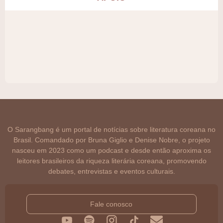
O Sarangbang é um portal de notícias sobre literatura coreana no
Brasil. Comandado por Bruna Giglio e Denise Nobre, o projeto
nasceu em 2023 como um podcast e desde então aproxima os
leitores brasileiros da riqueza literária coreana, promovendo
debates, entrevistas e eventos culturais.
Fale conosco