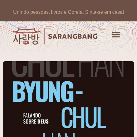
Unindo pessoas, livros e Coreia.
Sinta-se em casa!
Artigos de opinião
Banco de Livros Coreano