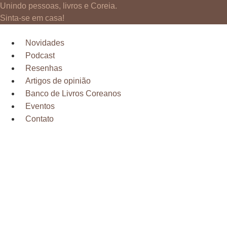
Ir
Unindo pessoas, livros e Coreia.
para
Sinta-se em casa!
o
conteúdo
Novidades
Podcast
Resenhas
Artigos de opinião
Banco de Livros Coreanos
Eventos
Contato