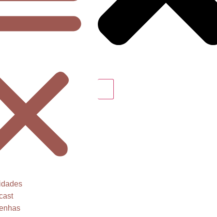
idades
cast
enhas