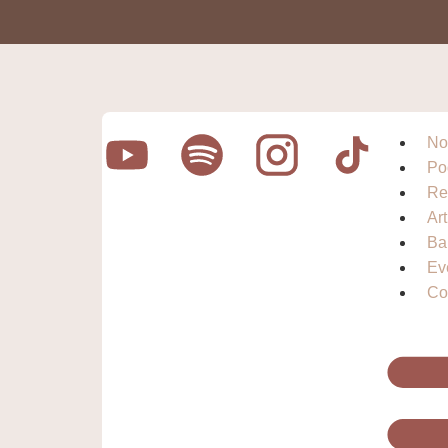
No
Po
Re
Ar
Ba
Ev
Co