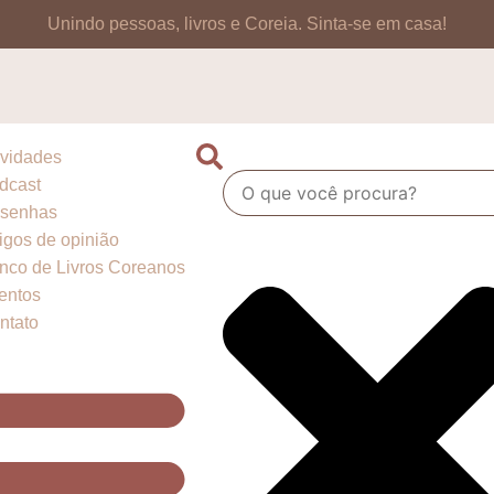
Unindo pessoas, livros e Coreia.
Sinta-se em casa!
vidades
dcast
senhas
tigos de opinião
nco de Livros Coreanos
entos
ntato