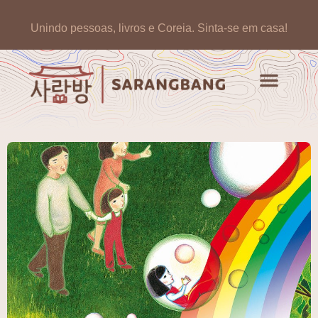
Unindo pessoas, livros e Coreia.
Sinta-se em casa!
Artigos de opinião
Banco de Livros Coreano