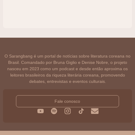
O Sarangbang é um portal de notícias sobre literatura coreana no
Brasil. Comandado por Bruna Giglio e Denise Nobre, o projeto
nasceu em 2023 como um podcast e desde então aproxima os
leitores brasileiros da riqueza literária coreana, promovendo
debates, entrevistas e eventos culturais.
Fale conosco