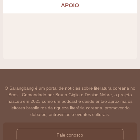
APOIO
O Sarangbang é um portal de notícias sobre literatura coreana no
Brasil. Comandado por Bruna Giglio e Denise Nobre, o projeto
nasceu em 2023 como um podcast e desde então aproxima os
leitores brasileiros da riqueza literária coreana, promovendo
debates, entrevistas e eventos culturais.
Fale conosco