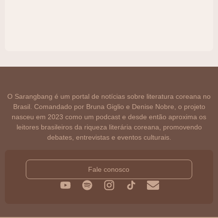
O Sarangbang é um portal de notícias sobre literatura coreana no
Brasil. Comandado por Bruna Giglio e Denise Nobre, o projeto
nasceu em 2023 como um podcast e desde então aproxima os
leitores brasileiros da riqueza literária coreana, promovendo
debates, entrevistas e eventos culturais.
Fale conosco