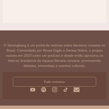
O Sarangbang é um portal de notícias sobre literatura coreana no
Brasil. Comandado por Bruna Giglio e Denise Nobre, o projeto
nasceu em 2023 como um podcast e desde então aproxima os
leitores brasileiros da riqueza literária coreana, promovendo
debates, entrevistas e eventos culturais.
Fale conosco