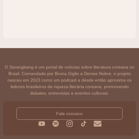
O Sarangbang é um portal de notícias sobre literatura coreana no
Brasil. Comandado por Bruna Giglio e Denise Nobre, o projeto
nasceu em 2023 como um podcast e desde então aproxima os
leitores brasileiros da riqueza literária coreana, promovendo
debates, entrevistas e eventos culturais.
Fale conosco