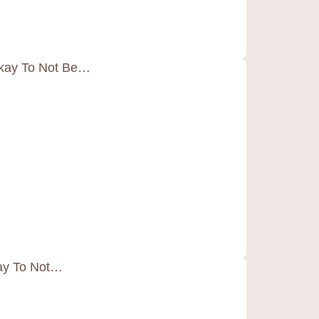
Okay To Not Be…
kay To Not…