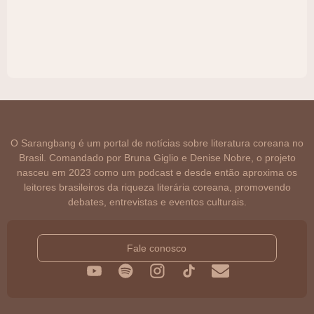
O Sarangbang é um portal de notícias sobre literatura coreana no
Brasil. Comandado por Bruna Giglio e Denise Nobre, o projeto
nasceu em 2023 como um podcast e desde então aproxima os
leitores brasileiros da riqueza literária coreana, promovendo
debates, entrevistas e eventos culturais.
Fale conosco