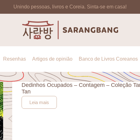
Unindo pessoas, livros e Coreia.
Sinta-se em casa!
Resenhas
Artigos de opinião
Banco de Livros Coreanos
Dedinhos Ocupados – Contagem – Coleção Ta
Tan
Leia mais