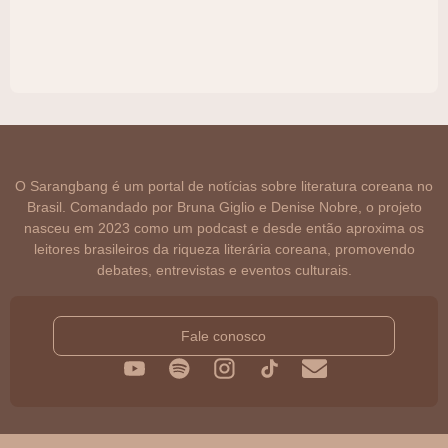
O Sarangbang é um portal de notícias sobre literatura coreana no
Brasil. Comandado por Bruna Giglio e Denise Nobre, o projeto
nasceu em 2023 como um podcast e desde então aproxima os
leitores brasileiros da riqueza literária coreana, promovendo
debates, entrevistas e eventos culturais.
Fale conosco