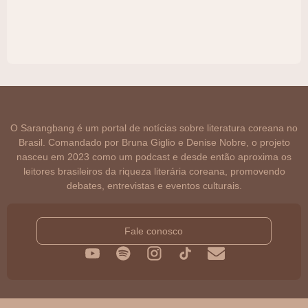
O Sarangbang é um portal de notícias sobre literatura coreana no
Brasil. Comandado por Bruna Giglio e Denise Nobre, o projeto
nasceu em 2023 como um podcast e desde então aproxima os
leitores brasileiros da riqueza literária coreana, promovendo
debates, entrevistas e eventos culturais.
Fale conosco