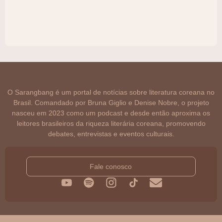
O Sarangbang é um portal de notícias sobre literatura coreana no
Brasil. Comandado por Bruna Giglio e Denise Nobre, o projeto
nasceu em 2023 como um podcast e desde então aproxima os
leitores brasileiros da riqueza literária coreana, promovendo
debates, entrevistas e eventos culturais.
Fale conosco