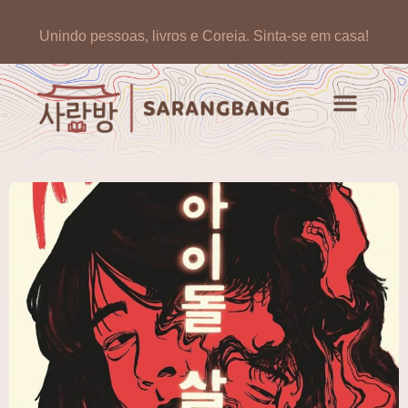
Unindo pessoas, livros e Coreia.
Sinta-se em casa!
Artigos de opinião
Banco de Livros Coreano