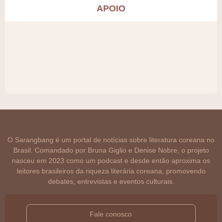
APOIO
O Sarangbang é um portal de notícias sobre literatura coreana no
Brasil. Comandado por Bruna Giglio e Denise Nobre, o projeto
nasceu em 2023 como um podcast e desde então aproxima os
leitores brasileiros da riqueza literária coreana, promovendo
debates, entrevistas e eventos culturais.
Fale conosco