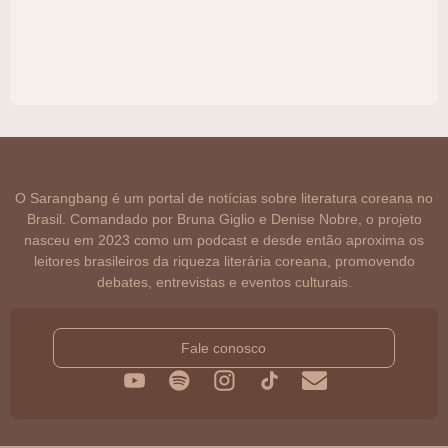
O Sarangbang é um portal de notícias sobre literatura coreana no
Brasil. Comandado por Bruna Giglio e Denise Nobre, o projeto
nasceu em 2023 como um podcast e desde então aproxima os
leitores brasileiros da riqueza literária coreana, promovendo
debates, entrevistas e eventos culturais.
Fale conosco