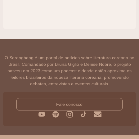
O Sarangbang é um portal de notícias sobre literatura coreana no
Brasil. Comandado por Bruna Giglio e Denise Nobre, o projeto
nasceu em 2023 como um podcast e desde então aproxima os
leitores brasileiros da riqueza literária coreana, promovendo
debates, entrevistas e eventos culturais.
Fale conosco