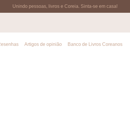
Unindo pessoas, livros e Coreia.
Sinta-se em casa!
esenhas
Artigos de opinião
Banco de Livros Coreanos