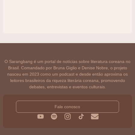
O Sarangbang é um portal de notícias sobre literatura coreana no
Brasil. Comandado por Bruna Giglio e Denise Nobre, o projeto
nasceu em 2023 como um podcast e desde então aproxima os
leitores brasileiros da riqueza literária coreana, promovendo
debates, entrevistas e eventos culturais.
Fale conosco