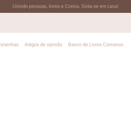
Unindo pessoas, livros e Coreia.
Sinta-se em casa!
esenhas
Artigos de opinião
Banco de Livros Coreanos