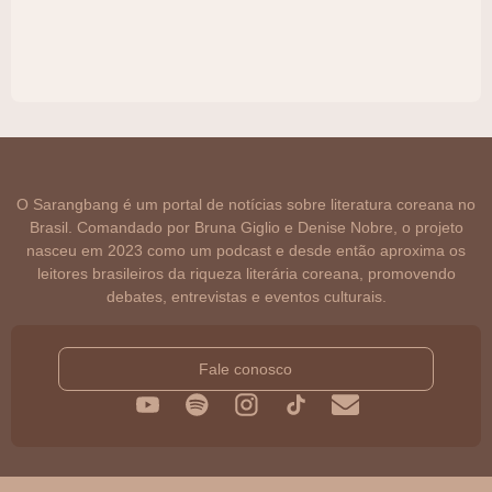
O Sarangbang é um portal de notícias sobre literatura coreana no
Brasil. Comandado por Bruna Giglio e Denise Nobre, o projeto
nasceu em 2023 como um podcast e desde então aproxima os
leitores brasileiros da riqueza literária coreana, promovendo
debates, entrevistas e eventos culturais.
Fale conosco