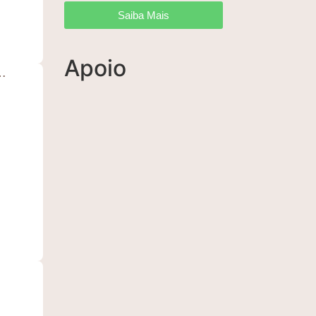
Saiba Mais
Apoio
…