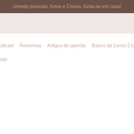
Unindo pessoas, livros e Coreia.
Sinta-se em casa!
odcast
Resenhas
Artigos de opinião
Banco de Livros C
ato