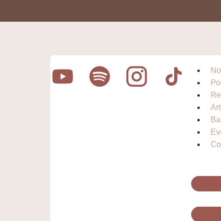
No
Po
Re
Ar
Ba
Ev
Co