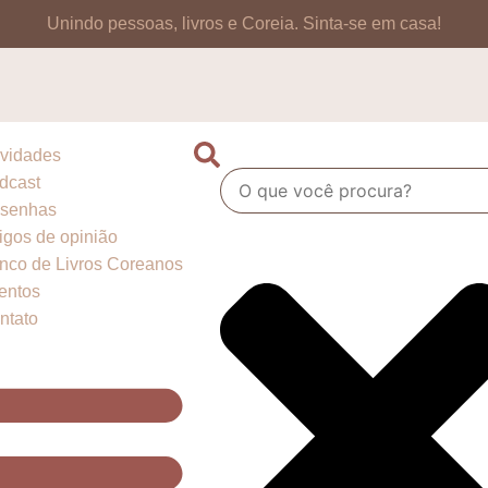
Unindo pessoas, livros e Coreia.
Sinta-se em casa!
vidades
dcast
senhas
tigos de opinião
nco de Livros Coreanos
entos
ntato