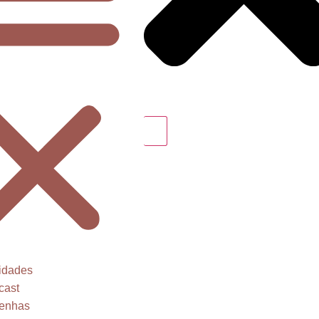
idades
cast
enhas