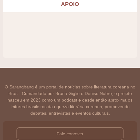
APOIO
O Sarangbang é um portal de notícias sobre literatura coreana no
Brasil. Comandado por Bruna Giglio e Denise Nobre, o projeto
nasceu em 2023 como um podcast e desde então aproxima os
leitores brasileiros da riqueza literária coreana, promovendo
debates, entrevistas e eventos culturais.
Fale conosco