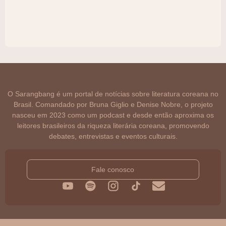
O Sarangbang é um portal de notícias sobre literatura coreana no
Brasil. Comandado por Bruna Giglio e Denise Nobre, o projeto
nasceu em 2023 como um podcast e desde então aproxima os
leitores brasileiros da riqueza literária coreana, promovendo
debates, entrevistas e eventos culturais.
Fale conosco