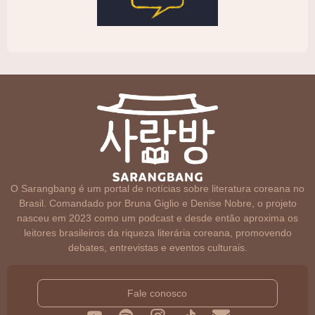
O Sarangbang é um portal de notícias sobre literatura coreana no
Brasil. Comandado por Bruna Giglio e Denise Nobre, o projeto
nasceu em 2023 como um podcast e desde então aproxima os
leitores brasileiros da riqueza literária coreana, promovendo
debates, entrevistas e eventos culturais.
Fale conosco