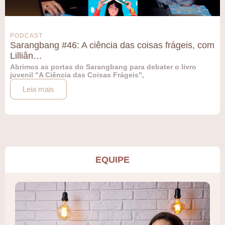
PODCAST
Sarangbang #46: A ciência das coisas frágeis, com
Lilliân…
Abrimos as portas do Sarangbang para debater o livro
juvenil "A Ciência das Coisas Frágeis",
Leia mais
EQUIPE