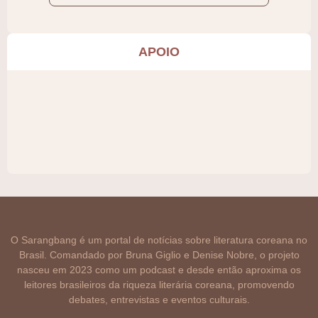
APOIO
O Sarangbang é um portal de notícias sobre literatura coreana no
Brasil. Comandado por Bruna Giglio e Denise Nobre, o projeto
nasceu em 2023 como um podcast e desde então aproxima os
leitores brasileiros da riqueza literária coreana, promovendo
debates, entrevistas e eventos culturais.