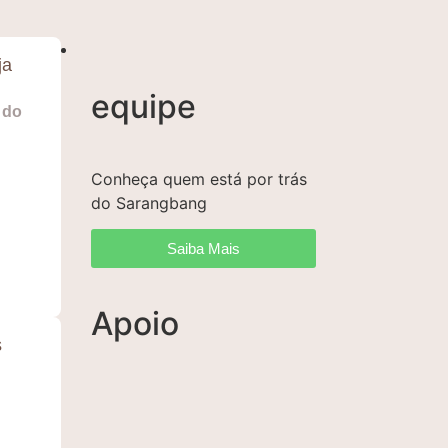
ja
equipe
 do
Conheça quem está por trás
do Sarangbang
Saiba Mais
Apoio
s