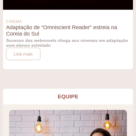
CINEMA
Adaptação de “Omniscient Reader” estreia na
Coreia do Sul
Sucesso das webnovels chega aos cinemas em adaptação
com elenco estrelado
Leia mais
EQUIPE