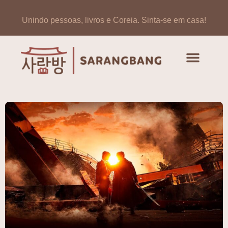
Unindo pessoas, livros e Coreia.
Sinta-se em casa!
Artigos de opinião
Banco de Livros Coreano