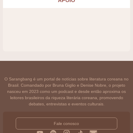
APOIO
O Sarangbang é um portal de notícias sobre literatura coreana no
Brasil. Comandado por Bruna Giglio e Denise Nobre, o projeto
nasceu em 2023 como um podcast e desde então aproxima os
leitores brasileiros da riqueza literária coreana, promovendo
debates, entrevistas e eventos culturais.
Fale conosco