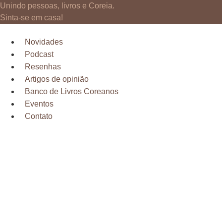
Ir
Unindo pessoas, livros e Coreia.
para
Sinta-se em casa!
o
conteúdo
Novidades
Podcast
Resenhas
Artigos de opinião
Banco de Livros Coreanos
Eventos
Contato