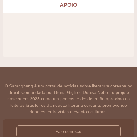
APOIO
O Sarangbang é um portal de notícias sobre literatura coreana no
Brasil. Comandado por Bruna Giglio e Denise Nobre, o projeto
nasceu em 2023 como um podcast e desde então aproxima os
leitores brasileiros da riqueza literária coreana, promovendo
debates, entrevistas e eventos culturais.
Fale conosco