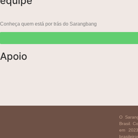
equipe
Conheça quem está por trás do Sarangbang
Apoio
O Sarang
Brasil. 
em 2023
brasilei