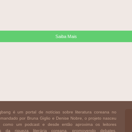
Saiba Mais
bang é um portal de notícias sobre literatura coreana no
Comandado por Bruna Giglio e Denise Nobre, o projeto nasceu
 como um podcast e desde então aproxima os leitores
ros da riqueza literária coreana, promovendo debates,