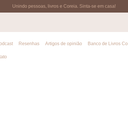
Unindo pessoas, livros e Coreia.
Sinta-se em casa!
odcast
Resenhas
Artigos de opinião
Banco de Livros C
ato