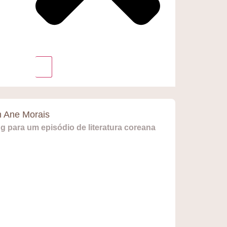
 Ane Morais
 para um episódio de literatura coreana