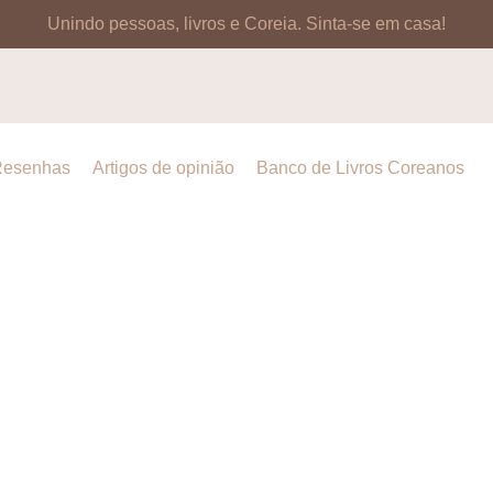
Unindo pessoas, livros e Coreia.
Sinta-se em casa!
esenhas
Artigos de opinião
Banco de Livros Coreanos