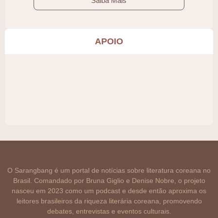
Saiba Mais
APOIO
O Sarangbang é um portal de notícias sobre literatura coreana no
Brasil. Comandado por Bruna Giglio e Denise Nobre, o projeto
nasceu em 2023 como um podcast e desde então aproxima os
leitores brasileiros da riqueza literária coreana, promovendo
debates, entrevistas e eventos culturais.