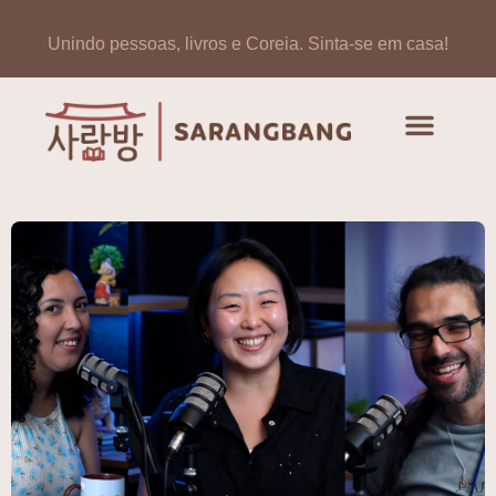
Unindo pessoas, livros e Coreia.
Sinta-se em casa!
Artigos de opinião
Banco de Livros Coreano