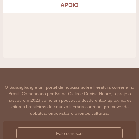
APOIO
O Sarangbang é um portal de notícias sobre literatura coreana no
Brasil. Comandado por Bruna Giglio e Denise Nobre, o projeto
nasceu em 2023 como um podcast e desde então aproxima os
leitores brasileiros da riqueza literária coreana, promovendo
debates, entrevistas e eventos culturais.
Fale conosco