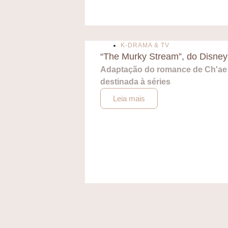
K-DRAMA & TV
“The Murky Stream”, do Disne
Adaptação do romance de Ch'ae M
destinada à séries
Leia mais