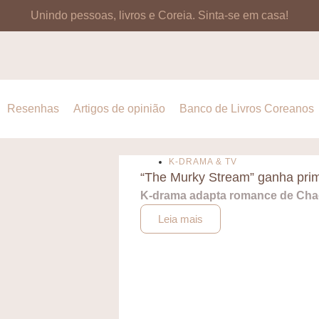
Unindo pessoas, livros e Coreia.
Sinta-se em casa!
Resenhas
Artigos de opinião
Banco de Livros Coreanos
K-DRAMA & TV
“The Murky Stream” ganha prime
K-drama adapta romance de Cha
Leia mais