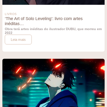
LIVROS
‘The Art of Solo Leveling’: livro com artes
inéditas…
Obra terá artes inéditas do ilustrador DUBU, que morreu em
2022
Leia mais