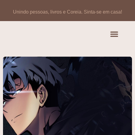
Unindo pessoas, livros e Coreia.
Sinta-se em casa!
Artigos de opinião
Banco de Livros Coreano