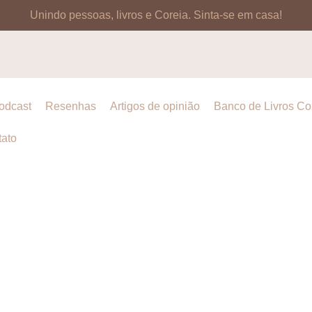
Unindo pessoas, livros e Coreia.
Sinta-se em casa!
odcast
Resenhas
Artigos de opinião
Banco de Livros C
ato