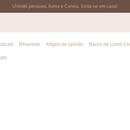
Unindo pessoas, livros e Coreia.
Sinta-se em casa!
odcast
Resenhas
Artigos de opinião
Banco de Livros C
ato