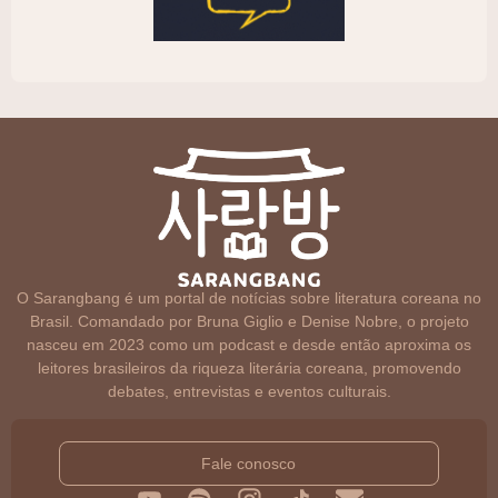
O Sarangbang é um portal de notícias sobre literatura coreana no
Brasil. Comandado por Bruna Giglio e Denise Nobre, o projeto
nasceu em 2023 como um podcast e desde então aproxima os
leitores brasileiros da riqueza literária coreana, promovendo
debates, entrevistas e eventos culturais.
Fale conosco