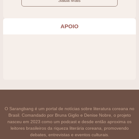
Saiba Mais
APOIO
O Sarangbang é um portal de notícias sobre literatura coreana no
Brasil. Comandado por Bruna Giglio e Denise Nobre, o projeto
nasceu em 2023 como um podcast e desde então aproxima os
leitores brasileiros da riqueza literária coreana, promovendo
debates, entrevistas e eventos culturais.